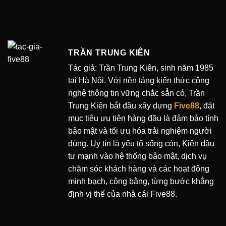
TRẦN TRUNG KIÊN
Tác giả: Trần Trung Kiên, sinh năm 1985
tại Hà Nội. Với nền tảng kiến thức công
nghệ thông tin vững chắc sẳn có, Trần
Trung Kiên bắt đầu xây dựng
Five88
, đặt
mục tiêu ưu tiên hàng đầu là đảm bảo tính
bảo mật và tối ưu hóa trải nghiệm người
dùng. Uy tín là yếu tố sống còn, Kiên đầu
tư mạnh vào hệ thống bảo mật, dịch vụ
chăm sóc khách hàng và các hoạt động
minh bạch, công bằng, từng bước khẳng
định vị thế của nhà cái Five88.