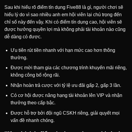
Sau khi hiểu rõ điểm tín dụng Five88 là gì, người chơi sẽ
hiểu lý do vì sao nhiều anh em hội viên lại chú trọng đến
chỉ số này đến vậy. Khi có điểm tín dụng cao, hội viên sẽ
được hưởng quyền lợi mà không phải tài khoản nào cũng
dễ dàng có được.
Ưu tiên rút tiền nhanh với hạn mức cao hơn thông
thường.
Được mời tham gia các chương trình khuyến mãi riêng,
không công bố rộng rãi.
Nhận hoàn trả cược với tỷ lệ ưu đãi gấp 2, gấp 3 lần.
Có cơ hội được nâng hạng tài khoản lên VIP và nhận
thưởng theo cấp bậc.
Được hỗ trợ bởi đội ngũ CSKH riêng, giải quyết mọi
vấn đề nhanh chóng.