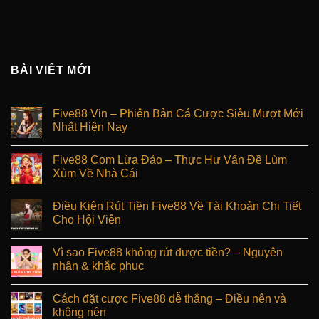
BÀI VIẾT MỚI
Five88 Vin – Phiên Bản Cá Cược Siêu Mượt Mới
Nhất Hiện Nay
Five88 Com Lừa Đảo – Thực Hư Vấn Đề Lùm
Xùm Về Nhà Cái
Điều Kiện Rút Tiền Five88 Về Tài Khoản Chi Tiết
Cho Hội Viên
Vì sao Five88 không rút được tiền? – Nguyên
nhân & khắc phục
Cách đặt cược Five88 dễ thắng – Điều nên và
không nên