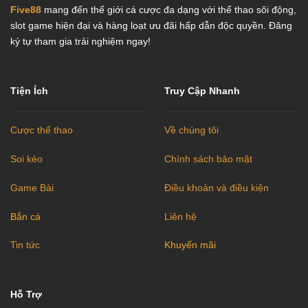
Five88
mang đến thế giới cá cược đa dạng với thể thao sôi động,
slot game hiện đại và hàng loạt ưu đãi hấp dẫn độc quyền. Đăng
ký tự tham gia trải nghiệm ngay!
Tiện Ích
Truy Cập Nhanh
Cược thể thao
Về chúng tôi
Soi kèo
Chính sách bảo mật
Game Bài
Điều khoản và điều kiện
Bắn cá
Liên hệ
Tin tức
Khuyến mãi
Hỗ Trợ