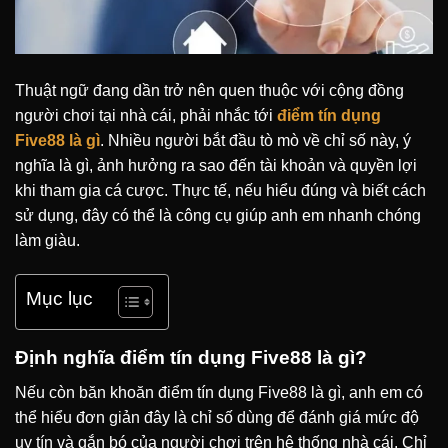
Thuật ngữ đang dần trở nên quen thuộc với cộng đồng
người chơi tại nhà cái, phải nhắc tới
điểm tín dụng
Five88 là gì
. Nhiều người bắt đầu tò mò về chỉ số này, ý
nghĩa là gì, ảnh hưởng ra sao đến tài khoản và quyền lợi
khi tham gia cá cược. Thực tế, nếu hiểu đúng và biết cách
sử dụng, đây có thể là công cụ giúp anh em nhanh chóng
làm giàu.
Mục lục
Định nghĩa điểm tín dụng Five88 là gì?
Nếu còn băn khoăn điểm tín dụng Five88 là gì, anh em có
thể hiểu đơn giản đây là chỉ số dùng để đánh giá mức độ
uy tín và gắn bó của người chơi trên hệ thống nhà cái. Chỉ