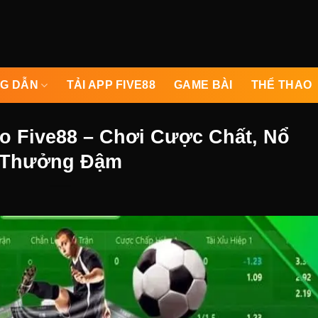
G DẪN
TẢI APP FIVE88
GAME BÀI
THỂ THAO
o Five88 – Chơi Cược Chất, Nổ
Thưởng Đậm