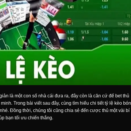
iản​ là​ một​ con​ số​ nhà​ cái​ đưa​ ra,​ đây​ còn​ là​ căn​ cứ​ để​ bet​ thủ​
inh.​ Trong​ bài​ viết​ sau​ đây,​ cùng​ tìm​ hiểu​ chi​ tiết​ tỷ​ lệ​ kèo​ bón
nhé.​ Đồng​ thời,​ chúng​ tôi​ cũng​ chia​ sẻ​ đến​ cược​ thủ​ một​ vài​ bí​
úp​ bạn​ tối​ ưu​ chiến​ thắng.​