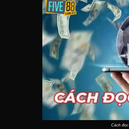
Cách đọc 