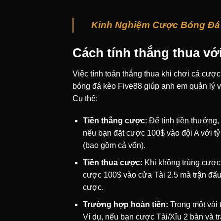
Kinh Nghiệm Cược Bóng Đá 
Cách tính thắng thua với
Việc tính toán thắng thua khi chơi cá cược
bóng đá kèo Five88 giúp anh em quản lý v
Cụ thể:
Tiền thắng cược
: Để tính tiền thưởng
nếu bạn đặt cược 100$ vào đội A với tỷ 
(bao gồm cả vốn).
Tiền thua cược:
Khi không trúng cược,
cược 100$ vào cửa Tài 2.5 mà trận đấu 
cược.
Trường hợp hoàn tiền:
Trong một vài 
Ví dụ, nếu bạn cược Tài/Xỉu 2 bàn và t