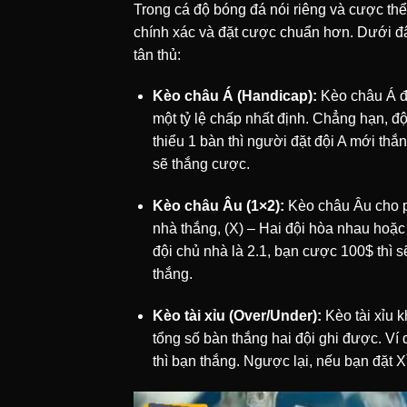
Trong cá độ bóng đá nói riêng và cược thể 
chính xác và đặt cược chuẩn hơn. Dưới đâ
tân thủ:
Kèo châu Á (Handicap):
Kèo châu Á đ
một tỷ lệ chấp nhất định. Chẳng hạn, đội 
thiểu 1 bàn thì người đặt đội A mới thắ
sẽ thắng cược.
Kèo châu Âu (1×2):
Kèo châu Âu cho p
nhà thắng, (X) – Hai đội hòa nhau hoặc
đội chủ nhà là 2.1, bạn cược 100$ thì
thắng.
Kèo tài xỉu (Over/Under):
Kèo tài xỉu 
tổng số bàn thắng hai đội ghi được. Ví dụ
thì bạn thắng. Ngược lại, nếu bạn đặt Xỉ