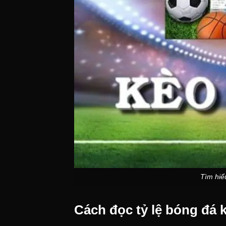
Tìm hiểu
Cách đọc tỷ lệ bóng đá 